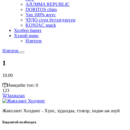
AJUMMA REPUBLIC
DORITOS chips
Yan 100% жүүс
ЧУДО сүүн бүтээгдэхүүн
KONJAC snack
Холбоо барих
Хүний нөөц
Нэвтрэх
Нэвтрэх
1
10.00
Нөөцийн тоо: 0
123
Захиалах
Жавхлант Холдинг - Хүнс, худалдаа, тээвэр, хөдөө аж ахуй
Бидэнтэй холбогдох