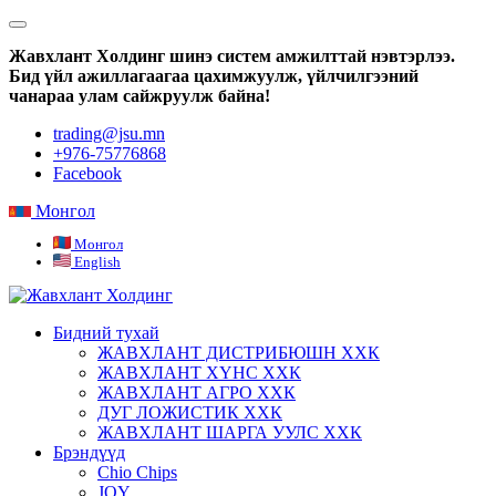
Жавхлант Холдинг шинэ систем амжилттай нэвтэрлээ.
Бид үйл ажиллагаагаа цахимжуулж, үйлчилгээний
чанараа улам сайжруулж байна!
trading@jsu.mn
+976-75776868
Facebook
Монгол
Монгол
English
Бидний тухай
ЖАВХЛАНТ ДИСТРИБЮШН ХХК
ЖАВХЛАНТ ХҮНС ХХК
ЖАВХЛАНТ АГРО ХХК
ДУГ ЛОЖИСТИК ХХК
ЖАВХЛАНТ ШАРГА УУЛС ХХК
Брэндүүд
Chio Chips
JOY