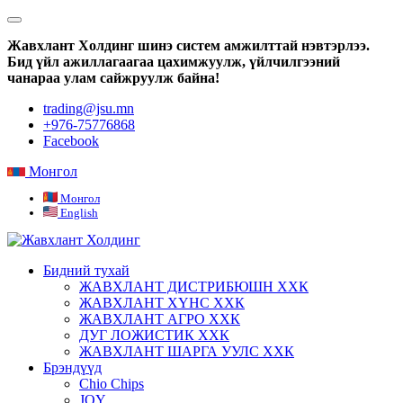
Жавхлант Холдинг шинэ систем амжилттай нэвтэрлээ.
Бид үйл ажиллагаагаа цахимжуулж, үйлчилгээний
чанараа улам сайжруулж байна!
trading@jsu.mn
+976-75776868
Facebook
Монгол
Монгол
English
Бидний тухай
ЖАВХЛАНТ ДИСТРИБЮШН ХХК
ЖАВХЛАНТ ХҮНС ХХК
ЖАВХЛАНТ АГРО ХХК
ДУГ ЛОЖИСТИК ХХК
ЖАВХЛАНТ ШАРГА УУЛС ХХК
Брэндүүд
Chio Chips
JOY