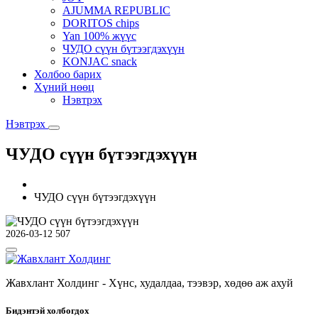
AJUMMA REPUBLIC
DORITOS chips
Yan 100% жүүс
ЧУДО сүүн бүтээгдэхүүн
KONJAC snack
Холбоо барих
Хүний нөөц
Нэвтрэх
Нэвтрэх
ЧУДО сүүн бүтээгдэхүүн
ЧУДО сүүн бүтээгдэхүүн
2026-03-12
507
Жавхлант Холдинг - Хүнс, худалдаа, тээвэр, хөдөө аж ахуй
Бидэнтэй холбогдох