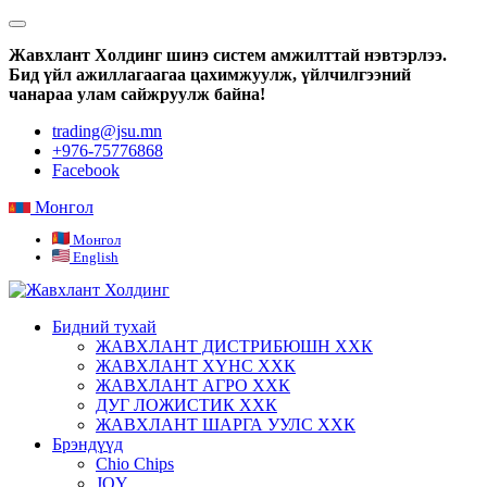
Жавхлант Холдинг шинэ систем амжилттай нэвтэрлээ.
Бид үйл ажиллагаагаа цахимжуулж, үйлчилгээний
чанараа улам сайжруулж байна!
trading@jsu.mn
+976-75776868
Facebook
Монгол
Монгол
English
Бидний тухай
ЖАВХЛАНТ ДИСТРИБЮШН ХХК
ЖАВХЛАНТ ХҮНС ХХК
ЖАВХЛАНТ АГРО ХХК
ДУГ ЛОЖИСТИК ХХК
ЖАВХЛАНТ ШАРГА УУЛС ХХК
Брэндүүд
Chio Chips
JOY