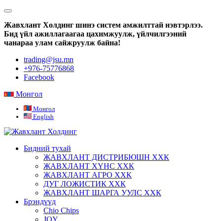
Жавхлант Холдинг шинэ систем амжилттай нэвтэрлээ.
Бид үйл ажиллагаагаа цахимжуулж, үйлчилгээний
чанараа улам сайжруулж байна!
trading@jsu.mn
+976-75776868
Facebook
Монгол
Монгол
English
Бидний тухай
ЖАВХЛАНТ ДИСТРИБЮШН ХХК
ЖАВХЛАНТ ХҮНС ХХК
ЖАВХЛАНТ АГРО ХХК
ДУГ ЛОЖИСТИК ХХК
ЖАВХЛАНТ ШАРГА УУЛС ХХК
Брэндүүд
Chio Chips
JOY