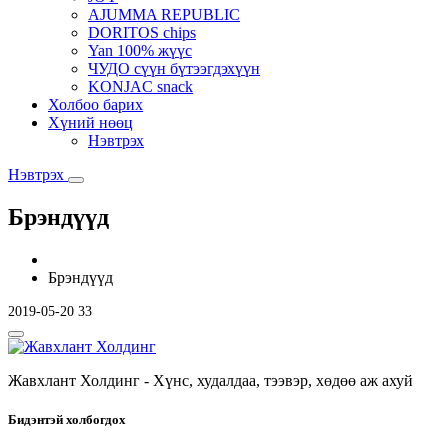
AJUMMA REPUBLIC
DORITOS chips
Yan 100% жүүс
ЧУДО сүүн бүтээгдэхүүн
KONJAC snack
Холбоо барих
Хүний нөөц
Нэвтрэх
Нэвтрэх
Брэндүүд
Брэндүүд
2019-05-20
33
Жавхлант Холдинг - Хүнс, худалдаа, тээвэр, хөдөө аж ахуй
Бидэнтэй холбогдох