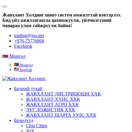
Жавхлант Холдинг шинэ систем амжилттай нэвтэрлээ.
Бид үйл ажиллагаагаа цахимжуулж, үйлчилгээний
чанараа улам сайжруулж байна!
trading@jsu.mn
+976-75776868
Facebook
Монгол
Монгол
English
Бидний тухай
ЖАВХЛАНТ ДИСТРИБЮШН ХХК
ЖАВХЛАНТ ХҮНС ХХК
ЖАВХЛАНТ АГРО ХХК
ДУГ ЛОЖИСТИК ХХК
ЖАВХЛАНТ ШАРГА УУЛС ХХК
Брэндүүд
Chio Chips
JOY