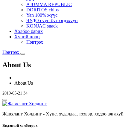
AJUMMA REPUBLIC
DORITOS chips
Yan 100% жүүс
ЧУДО сүүн бүтээгдэхүүн
KONJAC snack
Холбоо барих
Хүний нөөц
Нэвтрэх
Нэвтрэх
About Us
About Us
2019-05-21
34
Жавхлант Холдинг - Хүнс, худалдаа, тээвэр, хөдөө аж ахуй
Бидэнтэй холбогдох