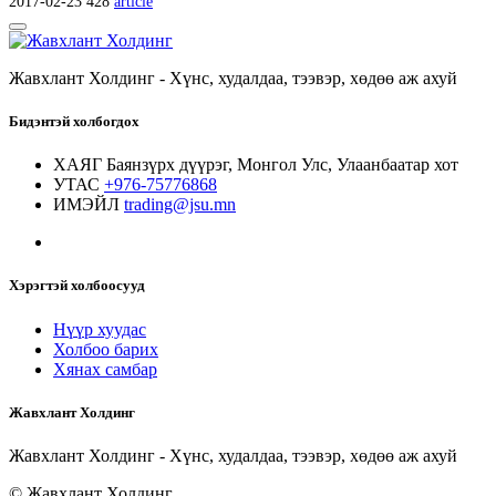
2017-02-23
428
article
Жавхлант Холдинг - Хүнс, худалдаа, тээвэр, хөдөө аж ахуй
Бидэнтэй холбогдох
ХАЯГ
Баянзүрх дүүрэг, Монгол Улс, Улаанбаатар хот
УТАС
+976-75776868
ИМЭЙЛ
trading@jsu.mn
Хэрэгтэй холбоосууд
Нүүр хуудас
Холбоо барих
Хянах самбар
Жавхлант Холдинг
Жавхлант Холдинг - Хүнс, худалдаа, тээвэр, хөдөө аж ахуй
© Жавхлант Холдинг