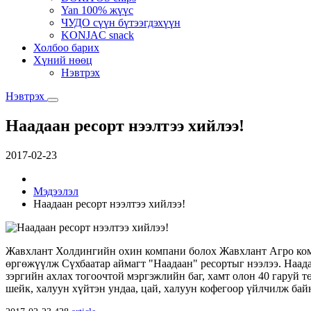
Yan 100% жүүс
ЧУДО сүүн бүтээгдэхүүн
KONJAC snack
Холбоо барих
Хүний нөөц
Нэвтрэх
Нэвтрэх
Наадаан ресорт нээлтээ хийлээ!
2017-02-23
Мэдээлэл
Наадаан ресорт нээлтээ хийлээ!
Жавхлант Холдингийн охин компани болох Жавхлант Агро компа
өргөжүүлж Сүхбаатар аймагт "Наадаан" ресортыг нээлээ. Наадаа
зэргийн ахлах тогоочтой мэргэжлийн баг, хамт олон 40 гаруй 
шейк, халуун хүйтэн ундаа, цай, халуун кофегоор үйлчилж бай