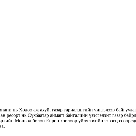
ни нь Хөдөө аж ахуй, газар тариалангийн чиглэлээр байгуулаг
н ресорт нь Сүхбаатар аймагт байгалийн үзэсгэлэнт газар байрла
төрлийн Монгол болон Европ хоолоор үйлчлэхийн зэрэгцээ өөрсд
на.