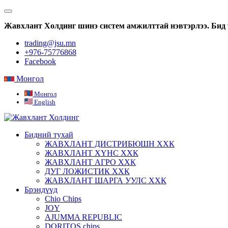
Жавхлант Холдинг шинэ систем амжилттай нэвтэрлээ. Бид 
trading@jsu.mn
+976-75776868
Facebook
Монгол
Монгол
English
Бидний тухай
ЖАВХЛАНТ ДИСТРИБЮШН ХХК
ЖАВХЛАНТ ХҮНС ХХК
ЖАВХЛАНТ АГРО ХХК
ДУГ ЛОЖИСТИК ХХК
ЖАВХЛАНТ ШАРГА УУЛС ХХК
Брэндүүд
Chio Chips
JOY
AJUMMA REPUBLIC
DORITOS chips