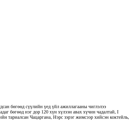
дсан бөгөөд сүүлийн үед үйл ажиллагааны чиглэлээ
даг бөгөөд нэг дор 120 хүн хүлээн авах хүчин чадалтай, I
ийн тариалсан Чацаргана, Нэрс зэрэг жимсээр хийсэн коктейль,