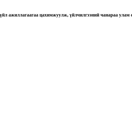
үйл ажиллагаагаа цахимжуулж, үйлчилгээний чанараа улам 