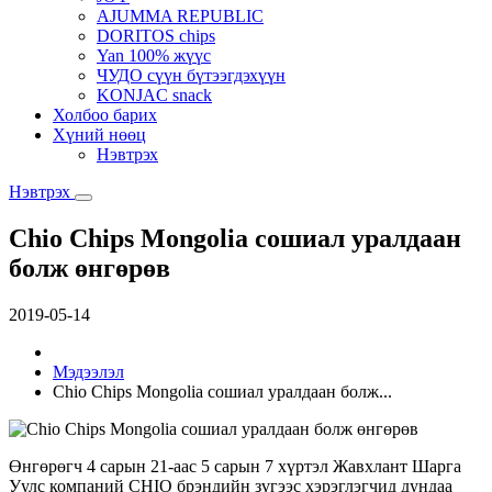
AJUMMA REPUBLIC
DORITOS chips
Yan 100% жүүс
ЧУДО сүүн бүтээгдэхүүн
KONJAC snack
Холбоо барих
Хүний нөөц
Нэвтрэх
Нэвтрэх
Chio Chips Mongolia сошиал уралдаан
болж өнгөрөв
2019-05-14
Мэдээлэл
Chio Chips Mongolia сошиал уралдаан болж...
Өнгөрөгч 4 сарын 21-аас 5 сарын 7 хүртэл Жавхлант Шарга
Уулс компаний CHIO брэндийн зүгээс хэрэглэгчид дундаа