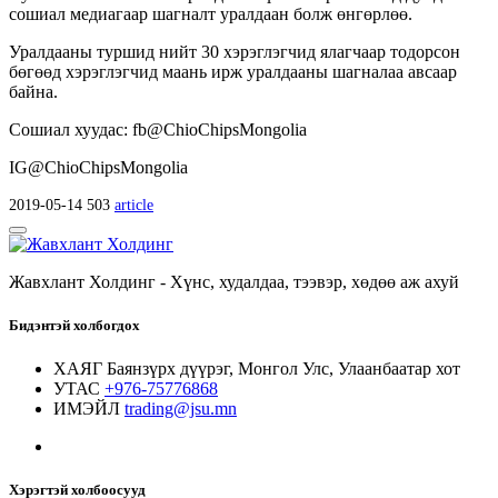
сошиал медиагаар шагналт уралдаан болж өнгөрлөө.
Уралдааны туршид нийт 30 хэрэглэгчид ялагчаар тодорсон
бөгөөд хэрэглэгчид маань ирж уралдааны шагналаа авсаар
байна.
Сошиал хуудас: fb@ChioChipsMongolia
IG@ChioChipsMongolia
2019-05-14
503
article
Жавхлант Холдинг - Хүнс, худалдаа, тээвэр, хөдөө аж ахуй
Бидэнтэй холбогдох
ХАЯГ
Баянзүрх дүүрэг, Монгол Улс, Улаанбаатар хот
УТАС
+976-75776868
ИМЭЙЛ
trading@jsu.mn
Хэрэгтэй холбоосууд