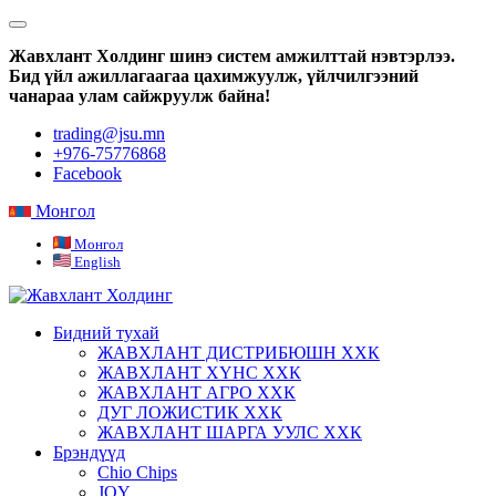
Жавхлант Холдинг шинэ систем амжилттай нэвтэрлээ.
Бид үйл ажиллагаагаа цахимжуулж, үйлчилгээний
чанараа улам сайжруулж байна!
trading@jsu.mn
+976-75776868
Facebook
Монгол
Монгол
English
Бидний тухай
ЖАВХЛАНТ ДИСТРИБЮШН ХХК
ЖАВХЛАНТ ХҮНС ХХК
ЖАВХЛАНТ АГРО ХХК
ДУГ ЛОЖИСТИК ХХК
ЖАВХЛАНТ ШАРГА УУЛС ХХК
Брэндүүд
Chio Chips
JOY